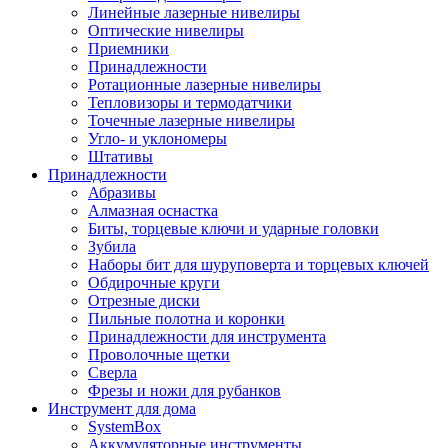
Линейные лазерные нивелиры
Оптические нивелиры
Приемники
Принадлежности
Ротационные лазерные нивелиры
Тепловизоры и термодатчики
Точечные лазерные нивелиры
Угло- и уклономеры
Штативы
Принадлежности
Абразивы
Алмазная оснастка
Биты, торцевые ключи и ударные головки
Зубила
Наборы бит для шуруповерта и торцевых ключей
Обдирочные круги
Отрезные диски
Пильные полотна и коронки
Принадлежности для инструмента
Проволочные щетки
Сверла
Фрезы и ножи для рубанков
Инструмент для дома
SystemBox
Аккумуляторные инструменты