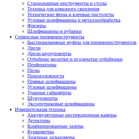
Стационарные инструменты и столы
Техника для алмазного сверления
Технические фены и клеевые пистолеты
Угловые шлифмашины и металлообработка
Фрезеры
Шлифмашины и рубанки
Сервисные пневмоинструменты
Быстроразъемные муфты для пневмоинструментов
Дрели
Дрели-шуруповерты
Отбойные молотки и игольчатые отбойники
Перфораторы
Пилы
Принадлежности
Прямые шлифмашины
Угловые шлифмашины
Ударные гайковёрты
Шуруповерты
Эксцентриковые шлифмашины
Измерительная техника
Аккумуляторные инспекционные камеры
Детекторы
Комбинированные лазеры
Курвиметры
Лазерные дальномеры