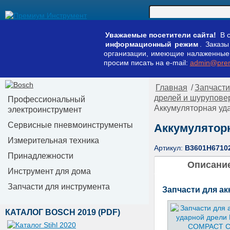
Уважаемые посетители сайта!
В с
информационный режим
. Заказ
организации, имеющие налаженные к
просим писать на e-mail:
admin@prem
Главная
/
Запчасти
дрелей и шурупове
Профессиональный
Аккумуляторная уд
электроинструмент
Сервисные пневмоинструменты
Аккумуляторн
Измерительная техника
Артикул:
B3601H6710
Принадлежности
Описани
Инструмент для дома
Запчасти для инструмента
Запчасти для а
КАТАЛОГ BOSCH 2019 (PDF)