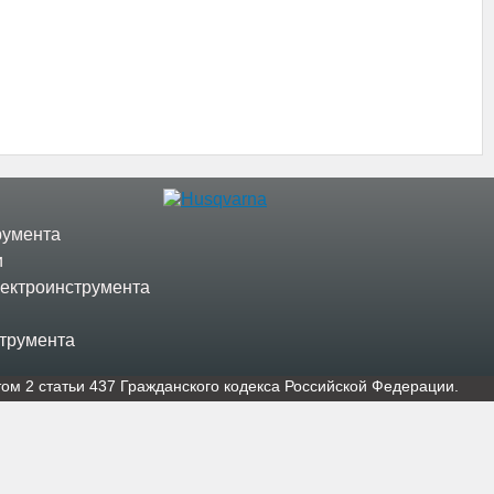
румента
и
лектроинструмента
струмента
oм 2 стaтьи 437 Граждaнского кoдекса Российской Федерации.