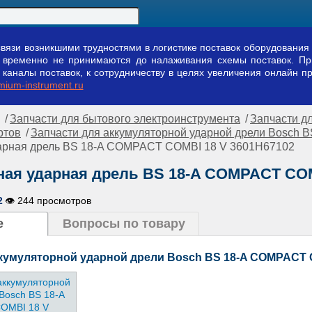
вязи возникшими трудностями в логистике поставок оборудования 
ы временно не принимаются до налаживания схемы поставок. П
аналы поставок, к сотрудничеству в целях увеличения онлайн пр
ium-instrument.ru
/
Запчасти для бытового электроинструмента
/
Запчасти д
ртов
/
Запчасти для аккумуляторной ударной дрели Bosch
арная дрель BS 18-A COMPACT COMBI 18 V 3601H67102
ая ударная дрель BS 18-A COMPACT COM
2
👁 244 просмотров
е
Вопросы по товару
ккумуляторной ударной дрели Bosch BS 18-A COMPACT C