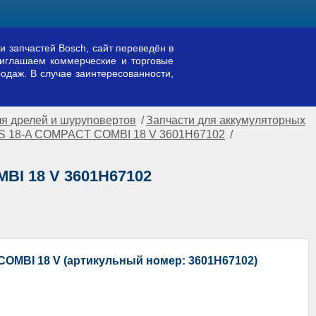
и запчастей Bosch, сайт переведён в
риглашаем коммерческие и торговые
одаж. В случае заинтересованности,
ля дрелей и шуруповертов
/
Запчасти для аккумуляторных
 BS 18-A COMPACT COMBI 18 V 3601H67102
/
BI 18 V 3601H67102
OMBI 18 V (артикульный номер: 3601H67102)