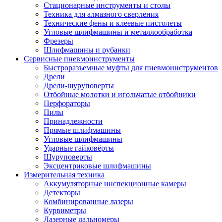
Стационарные инструменты и столы
Техника для алмазного сверления
Технические фены и клеевые пистолеты
Угловые шлифмашины и металлообработка
Фрезеры
Шлифмашины и рубанки
Сервисные пневмоинструменты
Быстроразъемные муфты для пневмоинструментов
Дрели
Дрели-шуруповерты
Отбойные молотки и игольчатые отбойники
Перфораторы
Пилы
Принадлежности
Прямые шлифмашины
Угловые шлифмашины
Ударные гайковёрты
Шуруповерты
Эксцентриковые шлифмашины
Измерительная техника
Аккумуляторные инспекционные камеры
Детекторы
Комбинированные лазеры
Курвиметры
Лазерные дальномеры