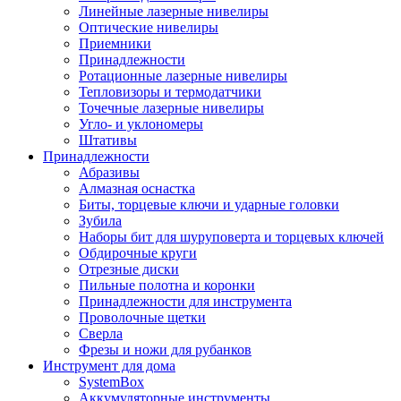
Линейные лазерные нивелиры
Оптические нивелиры
Приемники
Принадлежности
Ротационные лазерные нивелиры
Тепловизоры и термодатчики
Точечные лазерные нивелиры
Угло- и уклономеры
Штативы
Принадлежности
Абразивы
Алмазная оснастка
Биты, торцевые ключи и ударные головки
Зубила
Наборы бит для шуруповерта и торцевых ключей
Обдирочные круги
Отрезные диски
Пильные полотна и коронки
Принадлежности для инструмента
Проволочные щетки
Сверла
Фрезы и ножи для рубанков
Инструмент для дома
SystemBox
Аккумуляторные инструменты