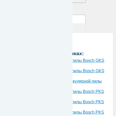
Уточняйте
Описание
Вопросы по товару
Тюбик со смазкой
Номер для заказа:
6 054 300 03
Используется в деталировках:
Запчасти для ручной циркуляной пилы Bosch GKS
68 B 230 V 0601570003
Запчасти для ручной циркуляной пилы Bosch GKS
68 BC 230 V 0601570703
Запчасти для аккумуляторной циркулярной пилы
Bosch GKS 24 V 24 V 0601666220
Запчасти для ручной циркуляной пилы Bosch PKS
54 220 V 0603223003
Запчасти для ручной циркуляной пилы Bosch PKS
54 230 V 0603223103
Запчасти для ручной циркуляной пилы Bosch PKS