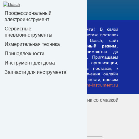
КАТАЛОГ
Профессиональный
электроинструмент
Сервисные
Уважаемые посетители сайта!
В связи
пневмоинструменты
возникшими трудностями в логистике поставок
оборудования и запчастей Bosch, сайт
Измерительная техника
переведён в
информационный режим
.
Заказы временно не принимаются до
Принадлежности
налаживания схемы поставок. Приглашаем
Инструмент для дома
коммерческие и торговые организации,
имеющие налаженные каналы поставок, к
Запчасти для инструмента
сотрудничеству в целях увеличения онлайн
продаж. В случае заинтересованности, просим
писать на e-mail:
admin@premium-instrument.ru
Главная
/
Все запчасти Bosch
/ Тюбик со смазкой
Тюбик со смазкой
Запчасти Bosch, артикул: 1605430003
Артикул:
B1605430003