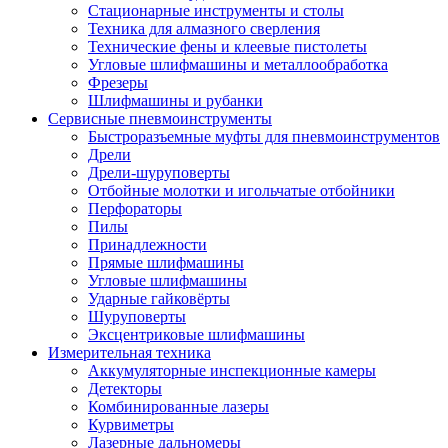
Стационарные инструменты и столы
Техника для алмазного сверления
Технические фены и клеевые пистолеты
Угловые шлифмашины и металлообработка
Фрезеры
Шлифмашины и рубанки
Сервисные пневмоинструменты
Быстроразъемные муфты для пневмоинструментов
Дрели
Дрели-шуруповерты
Отбойные молотки и игольчатые отбойники
Перфораторы
Пилы
Принадлежности
Прямые шлифмашины
Угловые шлифмашины
Ударные гайковёрты
Шуруповерты
Эксцентриковые шлифмашины
Измерительная техника
Аккумуляторные инспекционные камеры
Детекторы
Комбинированные лазеры
Курвиметры
Лазерные дальномеры