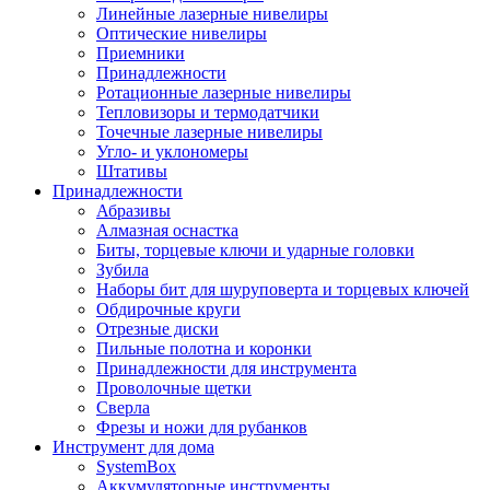
Линейные лазерные нивелиры
Оптические нивелиры
Приемники
Принадлежности
Ротационные лазерные нивелиры
Тепловизоры и термодатчики
Точечные лазерные нивелиры
Угло- и уклономеры
Штативы
Принадлежности
Абразивы
Алмазная оснастка
Биты, торцевые ключи и ударные головки
Зубила
Наборы бит для шуруповерта и торцевых ключей
Обдирочные круги
Отрезные диски
Пильные полотна и коронки
Принадлежности для инструмента
Проволочные щетки
Сверла
Фрезы и ножи для рубанков
Инструмент для дома
SystemBox
Аккумуляторные инструменты