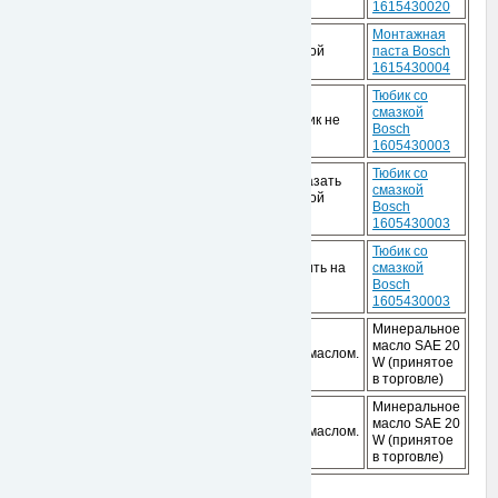
1615430020
Смазать
Монтажная
29,(829)
Скользящие части
пластичной
паста Bosch
смазкой.
1615430004
Тюбик со
* если
смазкой
.
подшипник не
Bosch
смазан
1605430003
Тюбик со
Зубья смазать
смазкой
22
Зубчатое колесо
пластичной
Bosch
смазкой.
1605430003
Игольчатый
Тюбик со
подшипник без
* Заполнить на
смазкой
31
внутреннего
1/2.
Bosch
кольца
1605430003
Минеральное
масло SAE 20
85
Круглое кольцо
Смазать маслом.
W (принятое
в торговле)
Минеральное
Промежуточное
масло SAE 20
24,57
Смазать маслом.
кольцо
W (принятое
в торговле)