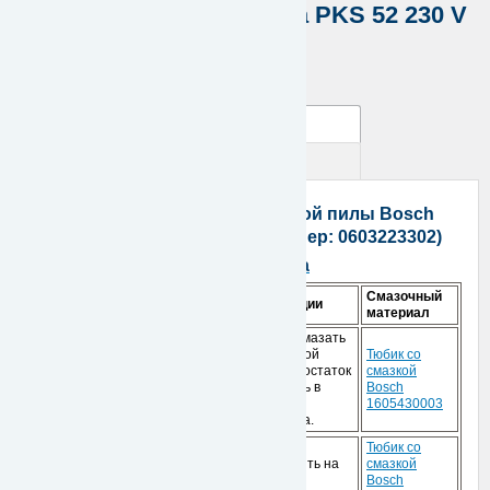
Ручная циркуляная пила PKS 52 230 V
0603223302
Артикул:
B0603223302
Описание
Вопросы по товару
Запчасти для ручной циркуляной пилы Bosch
PKS 52 230 V (артикульный номер: 0603223302)
Инструкции по смазке продукта
Смазочный
Позиция**
Описание
Инструкции
материал
Детали смазать
пластичной
Тюбик со
Полость
смазкой, остаток
смазкой
редуктора
заправить в
Bosch
полость
1605430003
редуктора.
Тюбик со
13,14,20,
Радиальный
* заполнить на
смазкой
(820)
шарикоподшипник
2/3
Bosch