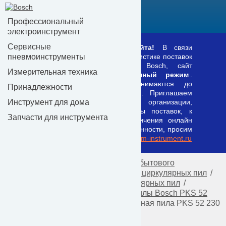
КАТАЛОГ
Профессиональный
электроинструмент
Сервисные
Уважаемые посетители сайта!
В связи
пневмоинструменты
возникшими трудностями в логистике поставок
оборудования и запчастей Bosch, сайт
Измерительная техника
переведён в
информационный режим
.
Заказы временно не принимаются до
Принадлежности
налаживания схемы поставок. Приглашаем
Инструмент для дома
коммерческие и торговые организации,
имеющие налаженные каналы поставок, к
Запчасти для инструмента
сотрудничеству в целях увеличения онлайн
продаж. В случае заинтересованности, просим
писать на e-mail:
admin@premium-instrument.ru
Главная
/
Запчасти
/
Запчасти для бытового
электроинструмента
/
Запчасти для циркулярных пил
/
Запчасти для электрических циркулярных пил
/
Запчасти для ручной циркуляной пилы Bosch PKS 52
230 V 0603223302
/ Ручная циркуляная пила PKS 52 230
V 0603223302