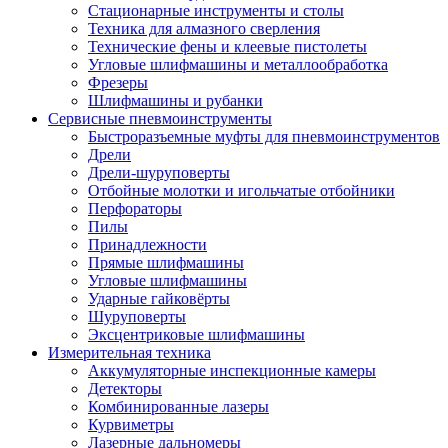
Стационарные инструменты и столы
Техника для алмазного сверления
Технические фены и клеевые пистолеты
Угловые шлифмашины и металлообработка
Фрезеры
Шлифмашины и рубанки
Сервисные пневмоинструменты
Быстроразъемные муфты для пневмоинструментов
Дрели
Дрели-шуруповерты
Отбойные молотки и игольчатые отбойники
Перфораторы
Пилы
Принадлежности
Прямые шлифмашины
Угловые шлифмашины
Ударные гайковёрты
Шуруповерты
Эксцентриковые шлифмашины
Измерительная техника
Аккумуляторные инспекционные камеры
Детекторы
Комбинированные лазеры
Курвиметры
Лазерные дальномеры