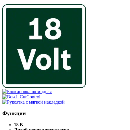
Функции
18 В
Литий-ионная технология