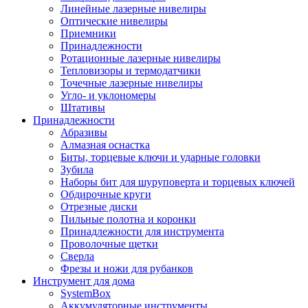
Линейные лазерные нивелиры
Оптические нивелиры
Приемники
Принадлежности
Ротационные лазерные нивелиры
Тепловизоры и термодатчики
Точечные лазерные нивелиры
Угло- и уклономеры
Штативы
Принадлежности
Абразивы
Алмазная оснастка
Биты, торцевые ключи и ударные головки
Зубила
Наборы бит для шуруповерта и торцевых ключей
Обдирочные круги
Отрезные диски
Пильные полотна и коронки
Принадлежности для инструмента
Проволочные щетки
Сверла
Фрезы и ножи для рубанков
Инструмент для дома
SystemBox
Аккумуляторные инструменты