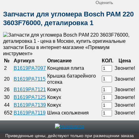
Оценить
Запчасти для угломера Bosch PAM 220
3603F76000, деталировка 1
№
Артикул
Описание
КОЛ.
Цена
2
B1619PA7097
Концевая плита
Звоните!
Крышка батарейного
20
B1619PA7115
Звоните!
отсека
26
B1619PA7121
Кожух
Звоните!
30
B1619PA7125
Кожух
Звоните!
44
B1619PA7139
Кожух
Звоните!
652
B1619PA7119
Шина скольжения
Звоните!
Приведенные цены, действуют только при размещении заказа