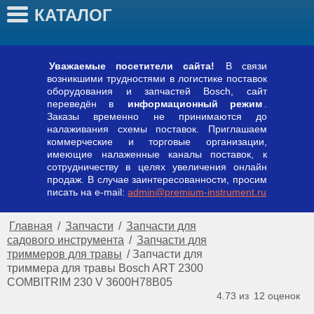
КАТАЛОГ
Уважаемые посетители сайта!
В связи
возникшими трудностями в логистике поставок
оборудования и запчастей Bosch, сайт
переведён в
информационный режим
.
Заказы временно не принимаются до
налаживания схемы поставок. Приглашаем
коммерческие и торговые организации,
имеющие налаженные каналы поставок, к
сотрудничеству в целях увеличения онлайн
продаж. В случае заинтересованности, просим
писать на e-mail:
admin@premium-instrument.ru
Главная
/
Запчасти
/
Запчасти для
садового инструмента
/
Запчасти для
триммеров для травы
/
Запчасти для
триммера для травы Bosch ART 2300
COMBITRIM 230 V 3600H78B05
4.73 из
12
оценок