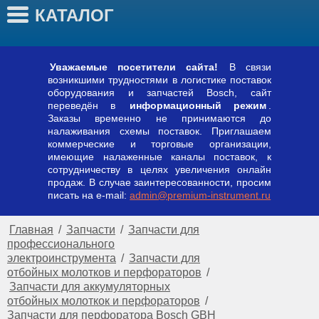
КАТАЛОГ
Уважаемые посетители сайта!
В связи
возникшими трудностями в логистике поставок
оборудования и запчастей Bosch, сайт
переведён в
информационный режим
.
Заказы временно не принимаются до
налаживания схемы поставок. Приглашаем
коммерческие и торговые организации,
имеющие налаженные каналы поставок, к
сотрудничеству в целях увеличения онлайн
продаж. В случае заинтересованности, просим
писать на e-mail:
admin@premium-instrument.ru
Главная
/
Запчасти
/
Запчасти для
профессионального
электроинструмента
/
Запчасти для
отбойных молотков и перфораторов
/
Запчасти для аккумуляторных
отбойных молоткок и перфораторов
/
Запчасти для перфоратора Bosch GBH