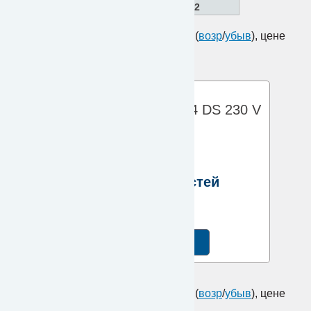
ДЕТАЛИРОВКА 2
Сортировать по: наименованию (
возр
/
убыв
), цене
(
возр
/
убыв
)
Перфоратор GBH 2-24 DS 230 V
0611228003
Каталог запчастей
ПЕРЕЙТИ
Сортировать по: наименованию (
возр
/
убыв
), цене
(
возр
/
убыв
)