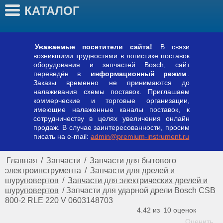
КАТАЛОГ
Уважаемые посетители сайта!
В связи
возникшими трудностями в логистике поставок
оборудования и запчастей Bosch, сайт
переведён в
информационный режим
.
Заказы временно не принимаются до
налаживания схемы поставок. Приглашаем
коммерческие и торговые организации,
имеющие налаженные каналы поставок, к
сотрудничеству в целях увеличения онлайн
продаж. В случае заинтересованности, просим
писать на e-mail:
admin@premium-instrument.ru
Главная
/
Запчасти
/
Запчасти для бытового
электроинструмента
/
Запчасти для дрелей и
шуруповертов
/
Запчасти для электрических дрелей и
шуруповертов
/
Запчасти для ударной дрели Bosch CSB
800-2 RLE 220 V 0603148703
4.42 из
10
оценок
Оценить